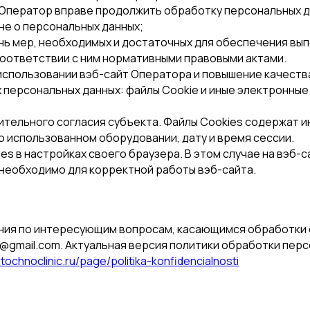
Оператор вправе продолжить обработку персональных д
оне о персональных данных;
нь мер, необходимых и достаточных для обеспечения вы
соответствии с ним нормативными правовыми актами.
использовании вэб-сайт Оператора и повышение качества
 персональных данных: файлы Сookie и иные электронные
ительного согласия субъекта. Файлы Cookies содержат 
о использованном оборудовании, дату и время сессии.
ies в настройках своего браузера. В этом случае на вэб
 необходимо для корректной работы вэб-сайта.
ия по интересующим вопросам, касающимся обработки е
lc@gmail.com. Актуальная версия политики обработки пер
/tochnoclinic.ru/page/politika-konfidencialnosti