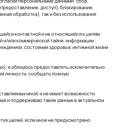
огласии персональными данными: сбор,
(предоставление, доступ), блокирование,
нная обработка), так и без использования
щейся контактной и не относящейся к целям
й и/или коммерческой тайне, информации
беждениях, состоянии здоровья, интимной жизни
ых), я обязуюсь предоставлять исключительно
ей личности, сообщать ложную
ставляемых мной, и не имеет возможности
ные и поддерживаю такие данные в актуальном
тих целей, если иное не предусмотрено