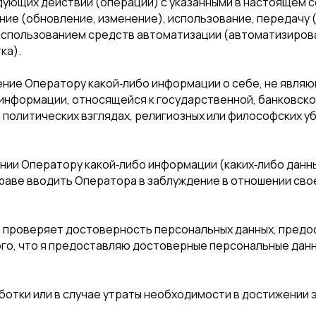
ующих действий (операций) с указанными в настоящем с
ние (обновление, изменение), использование, передачу 
использованием средств автоматизации (автоматизирова
ка).
ение Оператору какой‑либо информации о себе, не являю
 информации, относящейся к государственной, банковско
 политических взглядах, религиозных или философских у
ении Оператору какой‑либо информации (каких‑либо данн
раве вводить Оператора в заблуждение в отношении сво
е проверяет достоверность персональных данных, предо
ого, что я предоставляю достоверные персональные дан
отки или в случае утраты необходимости в достижении э