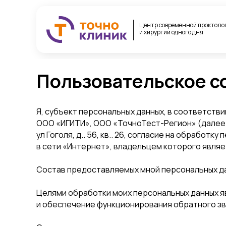
Центр современной проктоло
и хирургии одного дня
Пользовательское с
Я, субъект персональных данных, в соответств
ООО «ИГИТИ», ООО «ТочноТест-Регион» (далее 
ул Гоголя, д.. 56, кв.. 26, согласие на обработ
в сети «Интернет», владельцем которого явля
Состав предоставляемых мной персональных да
Целями обработки моих персональных данных 
и обеспечение функционирования обратного зв