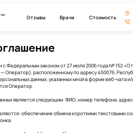
гии
Отзывы
Врачи
Стоимость
оглашение
ии с Федеральным законом от 27 июля 2006 года № 152 «
— Оператор), расположенному по адресу 450076, Республ
ку персональных данных, указанных мной в форме веб-чата 
ется Оператор.
нных является следующим: ФИО, номер телефона, адрес
являются: обеспечение обмена короткими текстовыми с
онка.